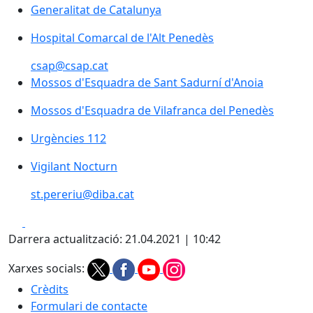
Generalitat de Catalunya
Generalitat de Catalunya
Hospital Comarcal de l'Alt Penedès
Hospital Comarcal de l'Alt Penedès
csap@csap.cat
Mossos d'Esquadra de Sant Sadurní d'Anoia
Mossos d'Esquadra de Sant Sadurní d'Anoia
Mossos d'Esquadra de Vilafranca del Penedès
Mossos d'Esquadra de Vilafranca del Penedès
Urgències 112
Urgències 112
Vigilant Nocturn
st.pereriu@diba.cat
Facebook
X
Darrera actualització: 21.04.2021 | 10:42
Xarxes socials:
Crèdits
Formulari de contacte