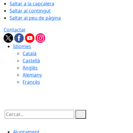
Saltar a la capçalera
Saltar al contingut
Saltar al peu de pàgina
Contactar
Idiomes
Català
Castellà
Anglès
Alemany
Francès
09.08.2026 | 09:52
Cercar:
Ajuntament