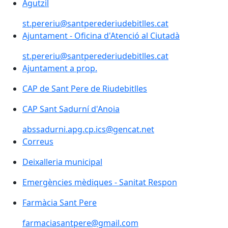
Agutzil
st.pereriu@santperederiudebitlles.cat
Ajuntament - Oficina d'Atenció al Ciutadà
st.pereriu@santperederiudebitlles.cat
Ajuntament a prop.
CAP de Sant Pere de Riudebitlles
CAP de Sant Pere de Riudebitlles
CAP Sant Sadurní d'Anoia
CAP Sant Sadurní d'Anoia
abssadurni.apg.cp.ics@gencat.net
Correus
Deixalleria municipal
Emergències mèdiques - Sanitat Respon
Emergències mèdiques - Sanitat Respon
Farmàcia Sant Pere
farmaciasantpere@gmail.com