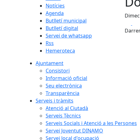
Do
Notícies
Agenda
Dimecr
Butlletí municipal
Fa
Butlletí digital
Darrer
Servei de whatsapp
Rss
Hemeroteca
Ajuntament
Consistori
Informació oficial
Seu electrònica
Transparència
Serveis i tràmits
Atenció al Ciutadà
Serveis Tècnics
Serveis Socials i Atenció a les Persones
Servei Joventut DINAMO
Servei local d'ocupació