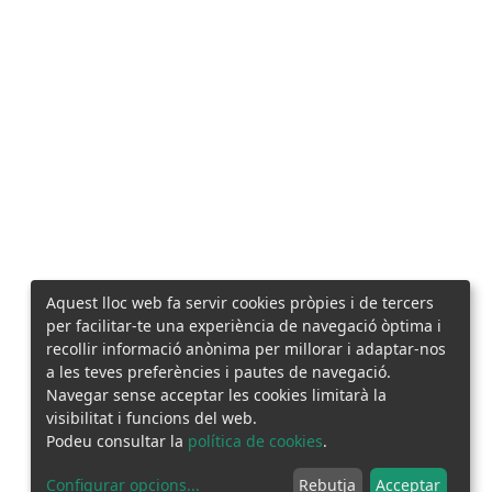
Aquest lloc web fa servir cookies pròpies i de tercers
per facilitar-te una experiència de navegació òptima i
recollir informació anònima per millorar i adaptar-nos
a les teves preferències i pautes de navegació.
Navegar sense acceptar les cookies limitarà la
visibilitat i funcions del web.
Podeu consultar la
política de cookies
.
Configurar opcions
...
Rebutja
Acceptar