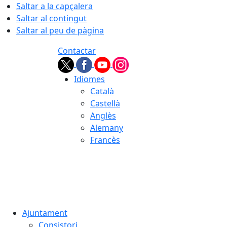
Saltar a la capçalera
Saltar al contingut
Saltar al peu de pàgina
Contactar
Idiomes
Català
Castellà
Anglès
Alemany
Francès
08.08.2026 | 16:01
Ajuntament
Consistori