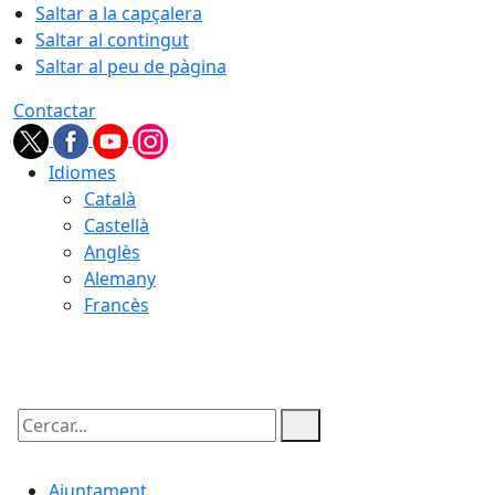
Saltar a la capçalera
Saltar al contingut
Saltar al peu de pàgina
Contactar
Idiomes
Català
Castellà
Anglès
Alemany
Francès
08.08.2026 | 14:07
Cercar:
Ajuntament