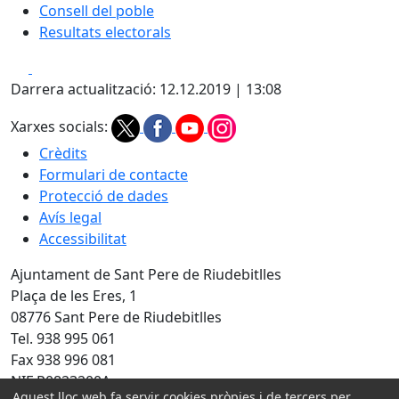
Consell del poble
Resultats electorals
Facebook
X
Darrera actualització: 12.12.2019 | 13:08
Xarxes socials:
Crèdits
Formulari de contacte
Protecció de dades
Avís legal
Accessibilitat
Ajuntament de Sant Pere de Riudebitlles
Plaça de les Eres, 1
08776 Sant Pere de Riudebitlles
Tel. 938 995 061
Fax 938 996 081
NIF P0823200A
Aquest lloc web fa servir cookies pròpies i de tercers per