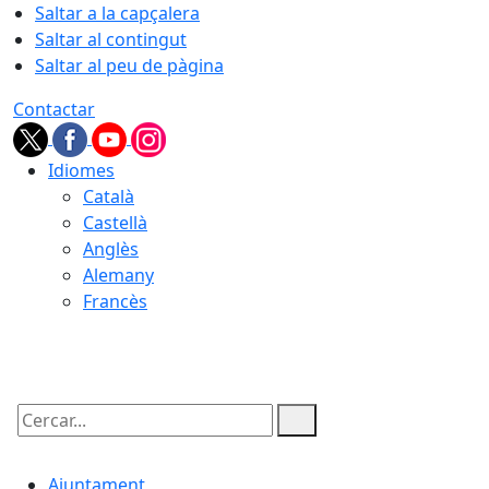
Saltar a la capçalera
Saltar al contingut
Saltar al peu de pàgina
Contactar
Idiomes
Català
Castellà
Anglès
Alemany
Francès
09.08.2026 | 00:22
Cercar:
Ajuntament