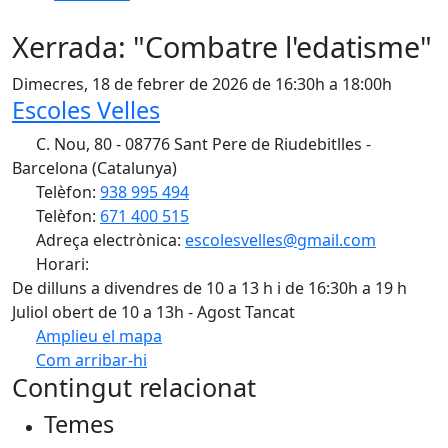
Xerrada: "Combatre l'edatisme"
Dimecres, 18 de febrer de 2026 de 16:30h a 18:00h
Escoles Velles
C. Nou, 80 - 08776 Sant Pere de Riudebitlles -
Barcelona (Catalunya)
Telèfon:
938 995 494
Telèfon:
671 400 515
Adreça electrònica:
escolesvelles@gmail.com
Horari:
De dilluns a divendres de 10 a 13 h i de 16:30h a 19 h
Juliol obert de 10 a 13h - Agost Tancat
Amplieu el mapa
Com arribar-hi
Leaflet
| ©
OpenStreetMap
contributors
Contingut relacionat
+
Temes
−