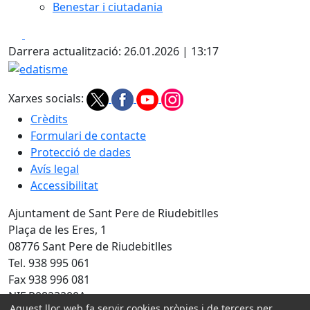
Benestar i ciutadania
Facebook
X
Darrera actualització: 26.01.2026 | 13:17
edatisme
Xarxes socials:
Crèdits
Formulari de contacte
Protecció de dades
Avís legal
Accessibilitat
Ajuntament de Sant Pere de Riudebitlles
Plaça de les Eres, 1
08776 Sant Pere de Riudebitlles
Tel. 938 995 061
Fax 938 996 081
NIF P0823200A
Aquest lloc web fa servir cookies pròpies i de tercers per