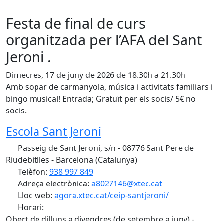
Festa de final de curs
organitzada per l’AFA del Sant
Jeroni .
Dimecres, 17 de juny de 2026 de 18:30h a 21:30h
Amb sopar de carmanyola, música i activitats familiars i
bingo musical! Entrada; Gratuït per els socis/ 5€ no
socis.
Escola Sant Jeroni
Passeig de Sant Jeroni, s/n - 08776 Sant Pere de
Riudebitlles - Barcelona (Catalunya)
Telèfon:
938 997 849
Adreça electrònica:
a8027146@xtec.cat
Lloc web:
agora.xtec.cat/ceip-santjeroni/
Horari:
Obert de dilluns a divendres (de setembre a juny) -