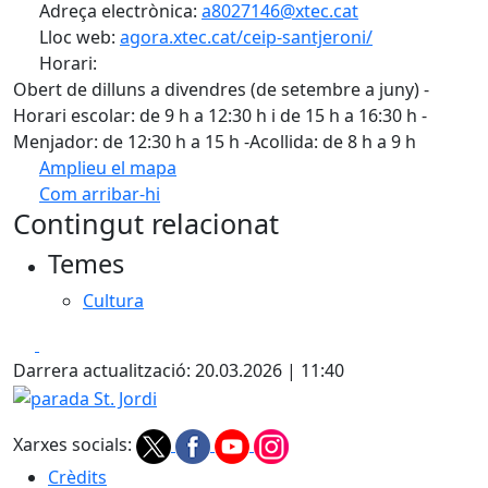
Adreça electrònica:
a8027146@xtec.cat
Lloc web:
agora.xtec.cat/ceip-santjeroni/
Horari:
Obert de dilluns a divendres (de setembre a juny) -
Horari escolar: de 9 h a 12:30 h i de 15 h a 16:30 h -
Menjador: de 12:30 h a 15 h -Acollida: de 8 h a 9 h
Amplieu el mapa
Com arribar-hi
Leaflet
| ©
OpenStreetMap
contributors
Contingut relacionat
+
Temes
−
Cultura
Facebook
X
Darrera actualització: 20.03.2026 | 11:40
parada St. Jordi
Xarxes socials:
Crèdits