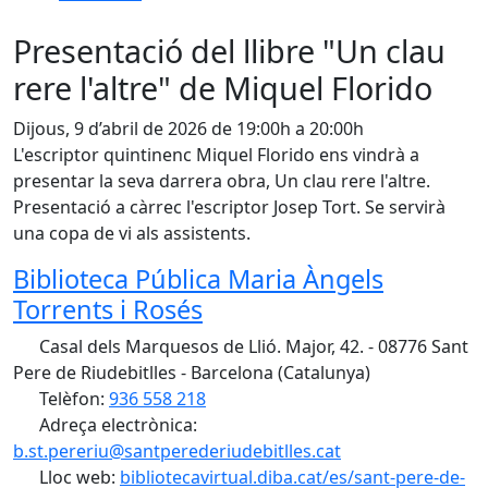
Presentació del llibre "Un clau
rere l'altre" de Miquel Florido
Dijous, 9 d’abril de 2026 de 19:00h a 20:00h
L'escriptor quintinenc Miquel Florido ens vindrà a
presentar la seva darrera obra, Un clau rere l'altre.
Presentació a càrrec l'escriptor Josep Tort. Se servirà
una copa de vi als assistents.
Biblioteca Pública Maria Àngels
Torrents i Rosés
Casal dels Marquesos de Llió. Major, 42. - 08776 Sant
Pere de Riudebitlles - Barcelona (Catalunya)
Telèfon:
936 558 218
Adreça electrònica:
b.st.pereriu@santperederiudebitlles.cat
Lloc web:
bibliotecavirtual.diba.cat/es/sant-pere-de-