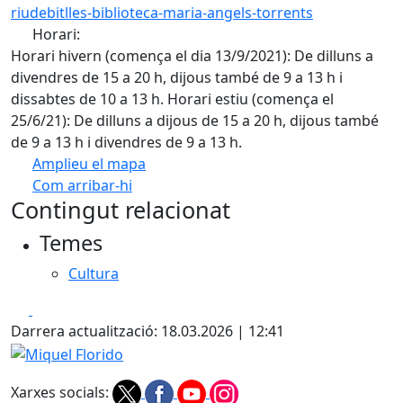
riudebitlles-biblioteca-maria-angels-torrents
Horari:
Horari hivern (comença el dia 13/9/2021): De dilluns a
divendres de 15 a 20 h, dijous també de 9 a 13 h i
dissabtes de 10 a 13 h. Horari estiu (comença el
25/6/21): De dilluns a dijous de 15 a 20 h, dijous també
de 9 a 13 h i divendres de 9 a 13 h.
Amplieu el mapa
Com arribar-hi
Leaflet
| ©
OpenStreetMap
contributors
Contingut relacionat
+
Temes
−
Cultura
Facebook
X
Darrera actualització: 18.03.2026 | 12:41
Miquel Florido
Xarxes socials: