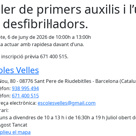
ller de primers auxilis i l
 desfibril·ladors.
te, 6 de juny de 2026 de 10:00h a 13:00h
a actuar amb rapidesa davant d’una.
r inscripció prèvia 671 400 515.
oles Velles
Nou, 80 - 08776 Sant Pere de Riudebitlles - Barcelona (Catal
èfon:
938 995 494
èfon:
671 400 515
eça electrònica:
escolesvelles@gmail.com
ari:
luns a divendres de 10 a 13 h i de 16:30h a 19 h Juliol obert d
Agost Tancat
plieu el mapa