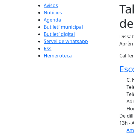
Ta
Avisos
Notícies
de
Agenda
Butlletí municipal
Butlletí digital
Dissab
Servei de whatsapp
Aprèn 
Rss
Hemeroteca
Cal fe
Esc
C. 
Tel
Tel
Adr
Hor
De dil
13h - 
Am