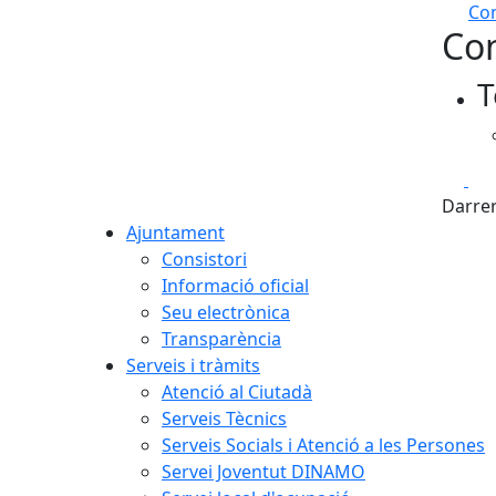
Com
Con
+
T
−
Fa
Darrer
Ajuntament
Consistori
Informació oficial
Seu electrònica
Transparència
Serveis i tràmits
Atenció al Ciutadà
Serveis Tècnics
Serveis Socials i Atenció a les Persones
Servei Joventut DINAMO