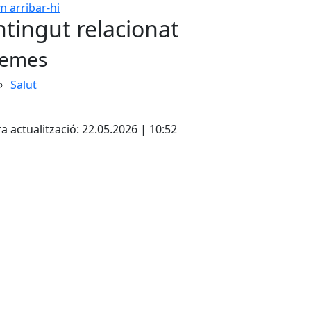
 arribar-hi
Leaflet
| ©
OpenStreetMap
con
tingut relacionat
emes
Salut
cebook
X
a actualització: 22.05.2026 | 10:52