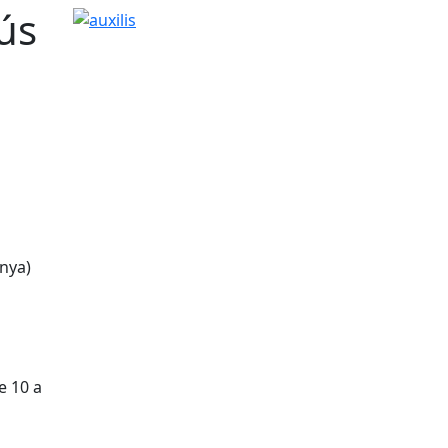
’ús
auxilis
unya)
e 10 a