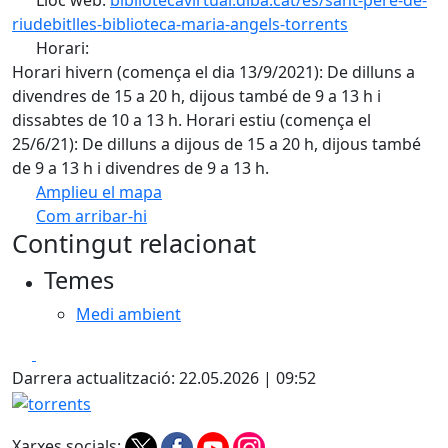
Lloc web:
bibliotecavirtual.diba.cat/es/sant-pere-de-
riudebitlles-biblioteca-maria-angels-torrents
Horari:
Horari hivern (comença el dia 13/9/2021): De dilluns a
divendres de 15 a 20 h, dijous també de 9 a 13 h i
dissabtes de 10 a 13 h. Horari estiu (comença el
25/6/21): De dilluns a dijous de 15 a 20 h, dijous també
de 9 a 13 h i divendres de 9 a 13 h.
Amplieu el mapa
Com arribar-hi
Leaflet
| ©
OpenStreetMap
contributors
Contingut relacionat
+
Temes
−
Medi ambient
Facebook
X
Darrera actualització: 22.05.2026 | 09:52
torrents
Xarxes socials: