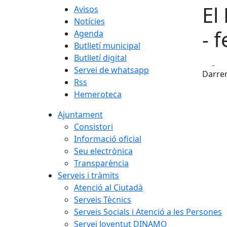
El
Avisos
Notícies
- 
Agenda
Butlletí municipal
Butlletí digital
Fa
Servei de whatsapp
Darrer
Rss
Hemeroteca
Ajuntament
Consistori
Informació oficial
Seu electrònica
Transparència
Serveis i tràmits
Atenció al Ciutadà
Serveis Tècnics
Serveis Socials i Atenció a les Persones
Servei Joventut DINAMO