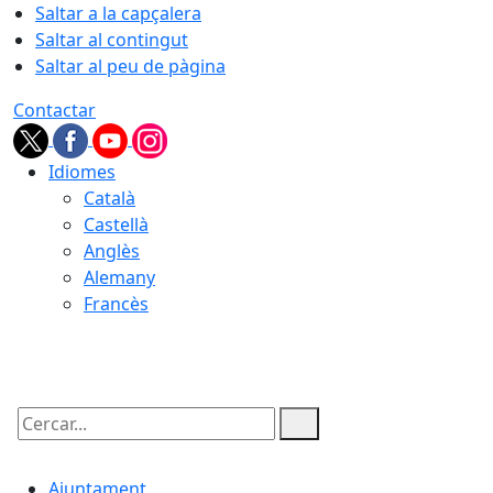
Saltar a la capçalera
Saltar al contingut
Saltar al peu de pàgina
Contactar
Idiomes
Català
Castellà
Anglès
Alemany
Francès
07.08.2026 | 08:12
Cercar:
Ajuntament