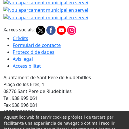
Nou aparcament municipal en servei
Nou aparcament mu
Nou aparcament mu
Xarxes socials:
Crèdits
Formulari de contacte
Protecció de dades
Avís legal
Accessibilitat
Ajuntament de Sant Pere de Riudebitlles
Plaça de les Eres, 1
08776 Sant Pere de Riudebitlles
Tel. 938 995 061
Fax 938 996 081
NIF P0823200A
Aquest lloc web fa servir cookies pròpies i de tercers per
facilitar-te una experiència de navegació òptima i recollir
Amb la col·laboració de: