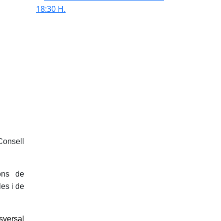
Consell
ons de
es i de
sversal