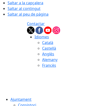
Saltar a la capçalera
Saltar al contingut
Saltar al peu de pàgina
Contactar
Idiomes
Català
Castellà
Anglès
Alemany
Francès
06.08.2026 | 20:30
Ajuntament
Consistori