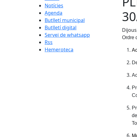
PL
Notícies
30
Agenda
Butlletí municipal
Butlletí digital
Dijous
Servei de whatsapp
Ordre d
Rss
Hemeroteca
Ac
De
Ac
Pr
Co
Pr
de
To
Mo