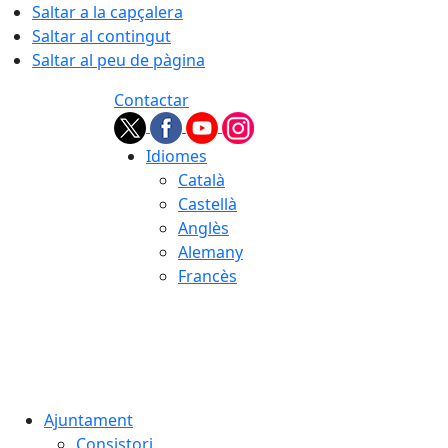
Saltar a la capçalera
Saltar al contingut
Saltar al peu de pàgina
Contactar
Idiomes
Català
Castellà
Anglès
Alemany
Francès
06.08.2026 | 19:58
Ajuntament
Consistori