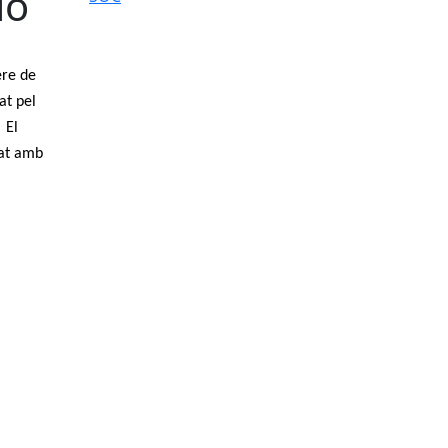
ió
ere de
at pel
 El
nat amb