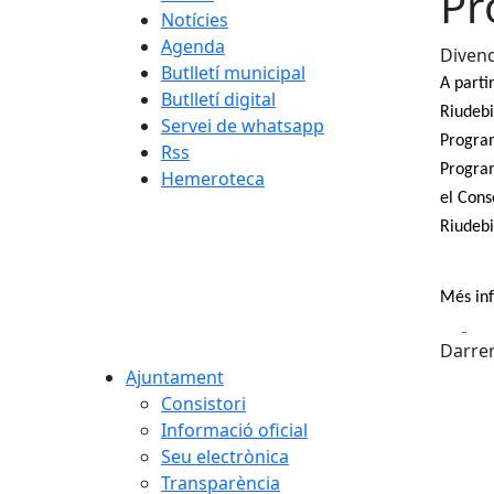
Pr
Notícies
Agenda
Divend
Butlletí municipal
A parti
Butlletí digital
Riudebi
Servei de whatsapp
Program
Rss
Program
Hemeroteca
el Cons
Riudebi
Més in
Fa
Darrer
Ajuntament
Consistori
Informació oficial
Seu electrònica
Transparència