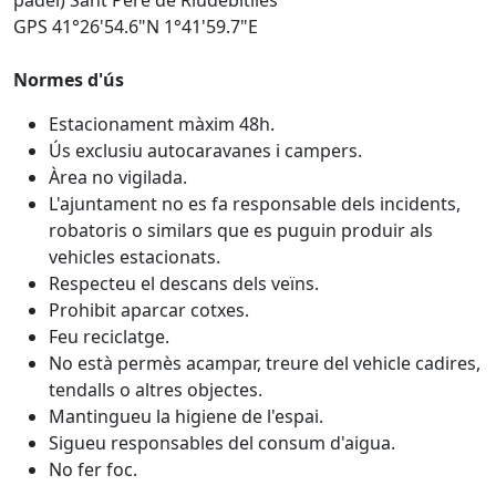
padel) Sant Pere de Riudebitlles
GPS 41°26'54.6"N 1°41'59.7"E
Normes d'ús
Estacionament màxim 48h.
Ús exclusiu autocaravanes i campers.
Àrea no vigilada.
L'ajuntament no es fa responsable dels incidents,
robatoris o similars que es puguin produir als
vehicles estacionats.
Respecteu el descans dels veïns.
Prohibit aparcar cotxes.
Feu reciclatge.
No està permès acampar, treure del vehicle cadires,
tendalls o altres objectes.
Mantingueu la higiene de l'espai.
Sigueu responsables del consum d'aigua.
No fer foc.