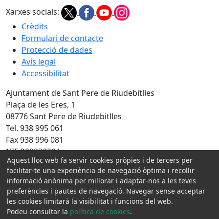
Xarxes socials:
Crèdits
Formulari de contacte
Protecció de dades
Avís legal
Accessibilitat
Ajuntament de Sant Pere de Riudebitlles
Plaça de les Eres, 1
08776 Sant Pere de Riudebitlles
Tel. 938 995 061
Fax 938 996 081
NIF P0823200A
Aquest lloc web fa servir cookies pròpies i de tercers per
facilitar-te una experiència de navegació òptima i recollir
Amb la col·laboració de:
informació anònima per millorar i adaptar-nos a les teves
preferències i pautes de navegació. Navegar sense acceptar
les cookies limitarà la visibilitat i funcions del web.
Podeu consultar la
política de cookies
.