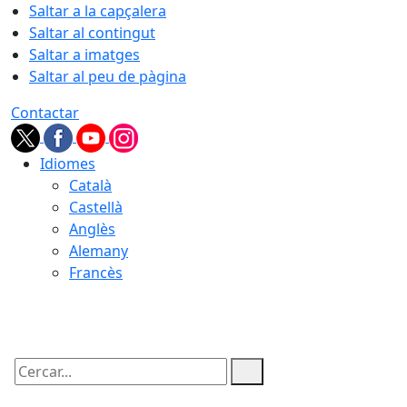
Saltar a la capçalera
Saltar al contingut
Saltar a imatges
Saltar al peu de pàgina
Contactar
Idiomes
Català
Castellà
Anglès
Alemany
Francès
10.08.2026 | 06:05
Cercar: