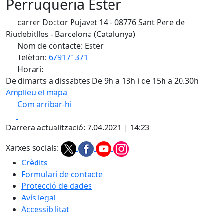
Perruqueria Ester
carrer Doctor Pujavet 14 - 08776 Sant Pere de
Riudebitlles - Barcelona (Catalunya)
Nom de contacte: Ester
Telèfon:
679171371
Horari:
De dimarts a dissabtes De 9h a 13h i de 15h a 20.30h
Amplieu el mapa
Com arribar-hi
Leaflet
| ©
OpenStreetMap
contributors
Facebook
X
+
Darrera actualització: 7.04.2021 | 14:23
−
Xarxes socials:
Crèdits
Formulari de contacte
Protecció de dades
Avís legal
Accessibilitat