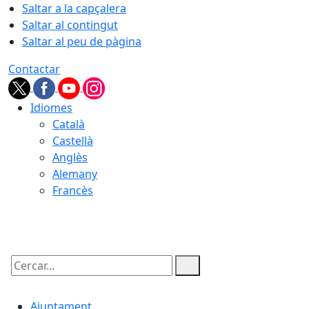
Saltar a la capçalera
Saltar al contingut
Saltar al peu de pàgina
Contactar
Idiomes
Català
Castellà
Anglès
Alemany
Francès
07.08.2026 | 08:21
Cercar:
Ajuntament