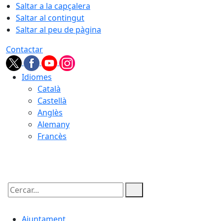
Saltar a la capçalera
Saltar al contingut
Saltar al peu de pàgina
Contactar
Idiomes
Català
Castellà
Anglès
Alemany
Francès
09.08.2026 | 09:48
Cercar:
Ajuntament