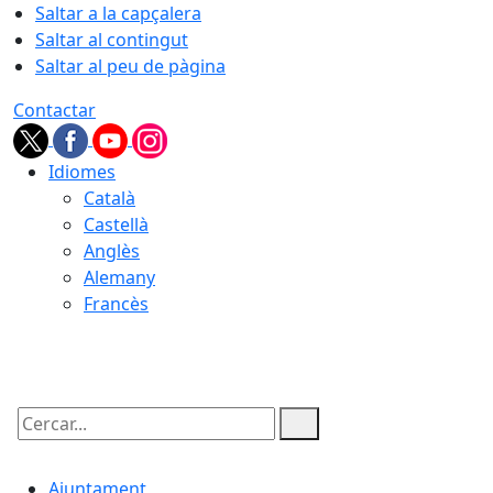
Saltar a la capçalera
Saltar al contingut
Saltar al peu de pàgina
Contactar
Idiomes
Català
Castellà
Anglès
Alemany
Francès
06.08.2026 | 00:05
Cercar:
Ajuntament