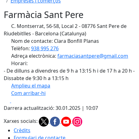
Empreses i comerços
Farmàcia Sant Pere
C. Montserrat, 56-58, Local 2 - 08776 Sant Pere de
Riudebitlles - Barcelona (Catalunya)
Nom de contacte: Clara Bonfill Planas
Telèfon:
938 995 276
Adreça electrònica:
farmaciasantpere@gmail.com
Horari:
- De dilluns a divendres de 9 h a 13:15 h i de 17 h a 20 h -
Dissabte de 9:30 h a 13:15 h
Amplieu el mapa
Com arribar-hi
Leaflet
| ©
OpenStreetMap
contributors
Facebook
X
+
Darrera actualització: 30.01.2025 | 10:07
−
Xarxes socials:
Crèdits
Formulari de contacte