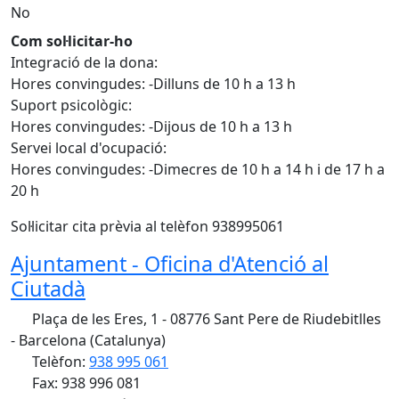
No
Com sol·licitar-ho
Integració de la dona:
Hores convingudes: -Dilluns de 10 h a 13 h
Suport psicològic:
Hores convingudes: -Dijous de 10 h a 13 h
Servei local d'ocupació:
Hores convingudes: -Dimecres de 10 h a 14 h i de 17 h a
20 h
Sol·licitar cita prèvia al telèfon 938995061
Ajuntament - Oficina d'Atenció al
Ciutadà
Plaça de les Eres, 1 - 08776 Sant Pere de Riudebitlles
- Barcelona (Catalunya)
Telèfon:
938 995 061
Fax: 938 996 081