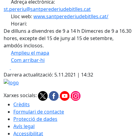
Adreça electrònica:
st.pereriu@santperederiudebitlles.cat
Lloc web:
www.santperederiudebitlles.cat/
Horari:
De dilluns a divendres de 9 a 14 h Dimecres de 9 a 16.30
hores, excepte del 15 de juny al 15 de setembre,
ambdós inclosos.
Amplieu el mapa
Com arribar-hi
Leaflet
| ©
OpenStreetMap
contributors
Facebook
X
+
Darrera actualització: 5.11.2021 | 14:32
−
logo
Xarxes socials:
Crèdits
Formulari de contacte
Protecció de dades
Avís legal
Accessibilitat