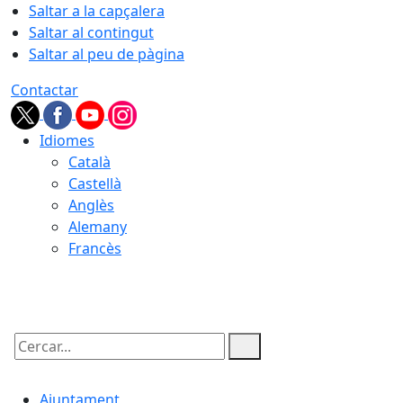
Saltar a la capçalera
Saltar al contingut
Saltar al peu de pàgina
Contactar
Idiomes
Català
Castellà
Anglès
Alemany
Francès
07.08.2026 | 03:31
Cercar:
Ajuntament