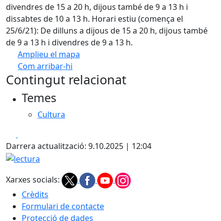
divendres de 15 a 20 h, dijous també de 9 a 13 h i
dissabtes de 10 a 13 h. Horari estiu (comença el
25/6/21): De dilluns a dijous de 15 a 20 h, dijous també
de 9 a 13 h i divendres de 9 a 13 h.
Amplieu el mapa
Com arribar-hi
Leaflet
| ©
OpenStreetMap
contributors
Contingut relacionat
+
Temes
−
Cultura
Facebook
X
Darrera actualització: 9.10.2025 | 12:04
lectura
Xarxes socials:
Crèdits
Formulari de contacte
Protecció de dades