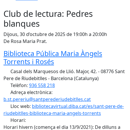
Club de lectura: Pedres
blanques
Dijous, 30 d’octubre de 2025 de 19:00h a 20:00h
De Rosa Maria Prat.
Biblioteca Pública Maria Àngels
Torrents i Rosés
Casal dels Marquesos de Llió. Major, 42. - 08776 Sant
Pere de Riudebitlles - Barcelona (Catalunya)
Telèfon:
936 558 218
Adreça electrònica:
b.st.pereriu@santperederiudebitlles.cat
Lloc web:
bibliotecavirtual.diba.cat/es/sant-pere-de-
riudebitlles-biblioteca-maria-angels-torrents
Horari:
Horari hivern (comença el dia 13/9/2021): De dilluns a