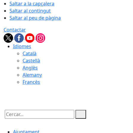
Saltar a la capçalera
Saltar al contingut
Saltar al peu de pàgina
Contactar
Idiomes
Català
Castellà
Anglès
Alemany
Francès
08.08.2026 | 09:47
Cercar:
Ajuntament