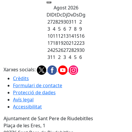
Agost 2026
Dl
Dt
Dc
Dj
Dv
Ds
Dg
27
28
29
30
31
1
2
3
4
5
6
7
8
9
10
11
12
13
14
15
16
17
18
19
20
21
22
23
24
25
26
27
28
29
30
31
1
2
3
4
5
6
Xarxes socials:
Crèdits
Formulari de contacte
Protecció de dades
Avís legal
Accessibilitat
Ajuntament de Sant Pere de Riudebitlles
Plaça de les Eres, 1