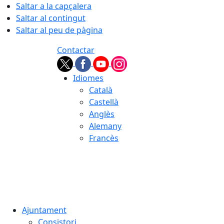
Saltar a la capçalera
Saltar al contingut
Saltar al peu de pàgina
Contactar
Idiomes
Català
Castellà
Anglès
Alemany
Francès
07.08.2026 | 10:36
Ajuntament
Consistori