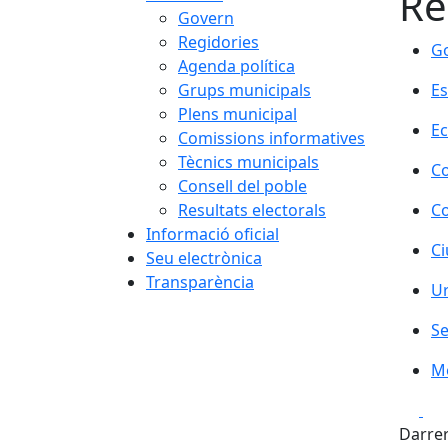
Re
Govern
Regidories
Go
Agenda política
Grups municipals
Es
Plens municipal
E
Comissions informatives
Tècnics municipals
C
Consell del poble
Resultats electorals
Co
Informació oficial
Ci
Seu electrònica
Transparència
Ur
Se
M
Fa
Darrer