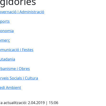
gidories
vernació i Administració
ports
conomia
omerç
municació i Festes
utadania
banisme i Obres
rveis Socials i Cultura
edi Ambient
cebook
X
a actualització: 2.04.2019 | 15:06