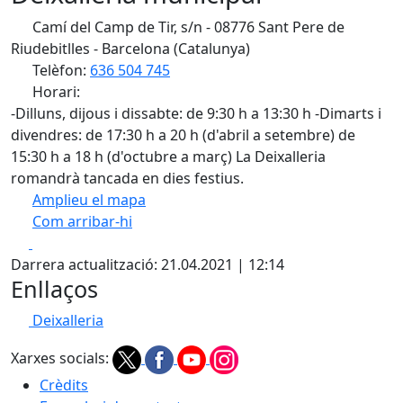
Camí del Camp de Tir, s/n - 08776 Sant Pere de
Riudebitlles - Barcelona (Catalunya)
Telèfon:
636 504 745
Horari:
-Dilluns, dijous i dissabte: de 9:30 h a 13:30 h -Dimarts i
divendres: de 17:30 h a 20 h (d'abril a setembre) de
15:30 h a 18 h (d'octubre a març) La Deixalleria
romandrà tancada en dies festius.
Amplieu el mapa
Com arribar-hi
Leaflet
| ©
OpenStreetMap
contributors
Facebook
X
+
Darrera actualització: 21.04.2021 | 12:14
−
Enllaços
Deixalleria
Xarxes socials:
Crèdits