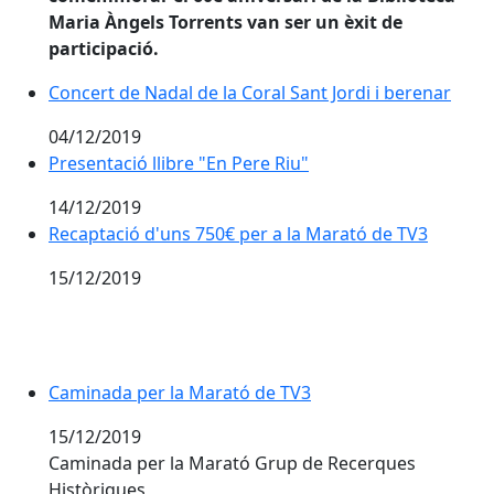
Maria Àngels Torrents van ser un èxit de
participació.
Concert de Nadal de la Coral Sant Jordi i berenar
04/12/2019
Presentació llibre "En Pere Riu"
14/12/2019
Recaptació d'uns 750€ per a la Marató de TV3
Recaptació d'uns 750€ per a la Marató de TV3
15/12/2019
Caminada per la Marató de TV3
Caminada per la Marató de TV3
15/12/2019
Caminada per la Marató Grup de Recerques
Històriques