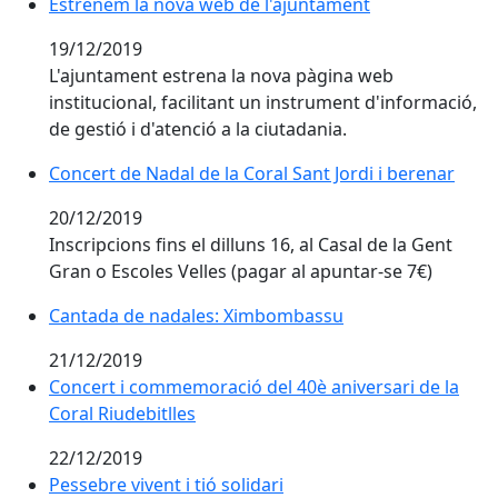
Estrenem la nova web de l'ajuntament
Estrenem la nova web de l'ajuntament
19/12/2019
L'ajuntament estrena la nova pàgina web
institucional, facilitant un instrument d'informació,
de gestió i d'atenció a la ciutadania.
Concert de Nadal de la Coral Sant Jordi i berenar
Concert de Nadal de la Coral Sant Jordi i berenar
20/12/2019
Inscripcions fins el dilluns 16, al Casal de la Gent
Gran o Escoles Velles (pagar al apuntar-se 7€)
Cantada de nadales: Ximbombassu
Cantada de nadales: Ximbombassu
21/12/2019
Concert i commemoració del 40è aniversari de la Cora
Concert i commemoració del 40è aniversari de la
Coral Riudebitlles
22/12/2019
Pessebre vivent i tió solidari
Pessebre vivent i tió solidari