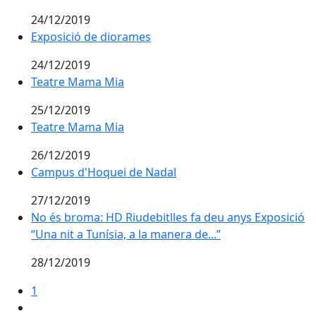
24/12/2019
Exposició de diorames
Exposició de diorames
24/12/2019
Teatre Mama Mia
25/12/2019
Teatre Mama Mia
26/12/2019
Campus d'Hoquei de Nadal
Campus d'Hoquei de Nadal
27/12/2019
No és broma: HD Riudebitlles fa deu anys Exposició “Un
No és broma: HD Riudebitlles fa deu anys Exposició
“Una nit a Tunísia, a la manera de...”
28/12/2019
1