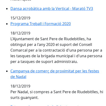
Dansa acrobàtica amb la Vertical - Marató TV3
Dansa acrobàtica amb la Vertical - Marató TV3
15/12/2019
Programa Treball i Formació 2020
Programa Treball i Formació 2020
18/12/2019
L'Ajuntament de Sant Pere de Riudebitlles, ha
obtingut per a l'any 2020 el suport del Consell
Comarcal per a la contractació d'una persona per a
les tasques de la brigada municipal i d'una persona
per a tasques de suport administraiu.
Campanya de comerç de proximitat per les festes de
Campanya de comerç de proximitat per les festes
de Nadal
18/12/2019
Per Nadal, si compres a Sant Pere de Riudebitlles, hi
surts guanyant.