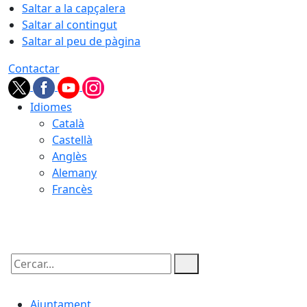
Saltar a la capçalera
Saltar al contingut
Saltar al peu de pàgina
Contactar
Idiomes
Català
Castellà
Anglès
Alemany
Francès
07.08.2026 | 22:45
Cercar:
Ajuntament