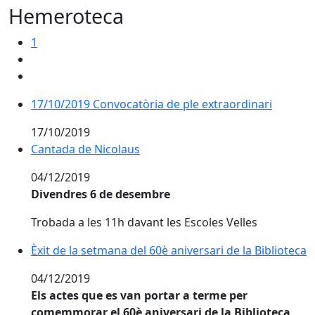
Hemeroteca
1
17/10/2019 Convocatòria de ple extraordinari
17/10/2019
Cantada de Nicolaus
Cantada de Nicolaus
04/12/2019
Divendres 6 de desembre
Trobada a les 11h davant les Escoles Velles
Èxit de la setmana del 60è aniversari de la Biblioteca
Èxit de la setmana del 60è aniversari de la Biblioteca
04/12/2019
Els actes que es van portar a terme per
comemmorar el 60è aniversari de la Biblioteca